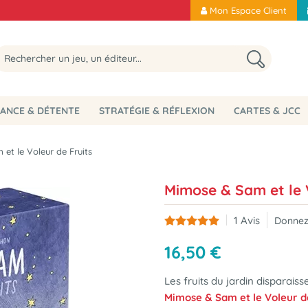
Mon Espace Client
ANCE & DÉTENTE
STRATÉGIE & RÉFLEXION
CARTES & JCC
et le Voleur de Fruits
Mimose & Sam et le V
1
Avis
Donnez
16
,
50
€
Les fruits du jardin disparaisse
Mimose & Sam et le Voleur de