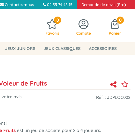
Contactez-nous
02 35 74 48 15
Demande de devis (Pro)
0
0
Favoris
Compte
Panier
JEUX JUNIORS
JEUX CLASSIQUES
ACCESSOIRES
oleur de Fruits
 votre avis
Réf. :
JDPLOC002
nt !
 Fruits
est
un jeu de société pour 2 à 4 joueurs
.