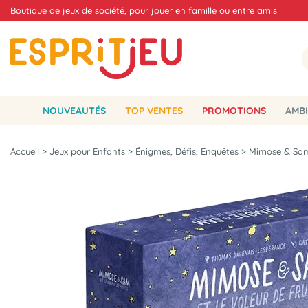
Boutique de jeux de société, pour jouer en famille ou entre amis
NOUVEAUTÉS
TOP VENTES
PROMOTIONS
AMBI
Accueil
>
Jeux pour Enfants
>
Énigmes, Défis, Enquêtes
>
Mimose & Sam 