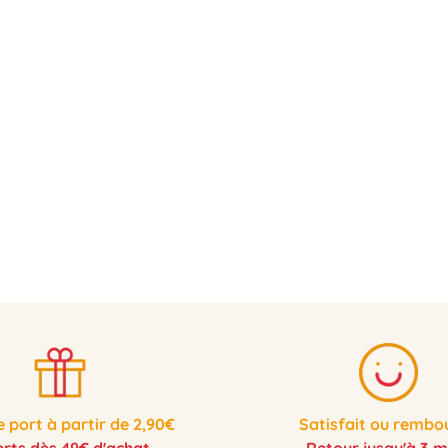
e port à partir de 2,90€
Satisfait ou rembo
erts dès 49€ d'achat
Retour jusqu'à 3 m