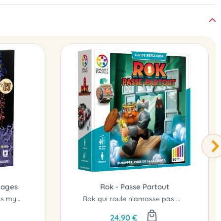
tages
Rok - Passe Partout
Coopérez pour percer les mystères de la tour !
Rok qui roule n'amasse pas mousse..!
24,90 €