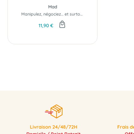
Mad
Manipulez, négociez… et surtout : trahissez au bon moment.
11,90 €
Livraison 24/48/72H
Frais d
Domicile / Point Retrait
Off