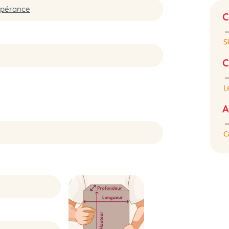
spérance
C
C
A