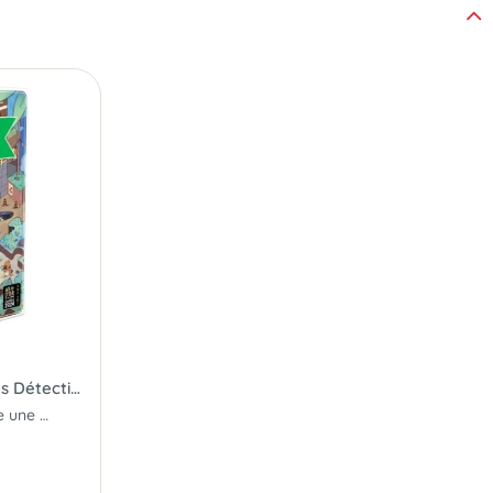
Mon Puzzle Aventure : Petits Détectives
Le puzzle-jeu qui raconte une histoire...