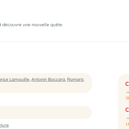
 découvre une nouvelle quête.
rice Lamouille
,
Antonin Boccara
,
Romaric
C
C
nture