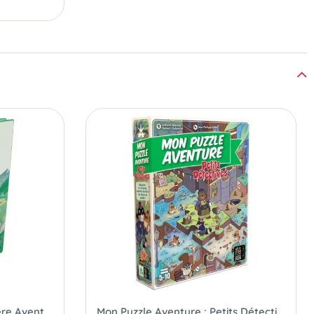
En Quête du Dragon (Ma 1ère Aventure)
Mon Puzzle Aventure : Petits Détectives