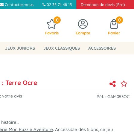
Contactez-nous
02 35 74 48 15
Demande de devis (Pro)
0
0
Favoris
Compte
Panier
JEUX JUNIORS
JEUX CLASSIQUES
ACCESSOIRES
: Terre Ocre
 votre avis
Réf. :
GAM053OC
istoire...
érie Mon Puzzle Aventure
. Accessible dès 5 ans, ce jeu