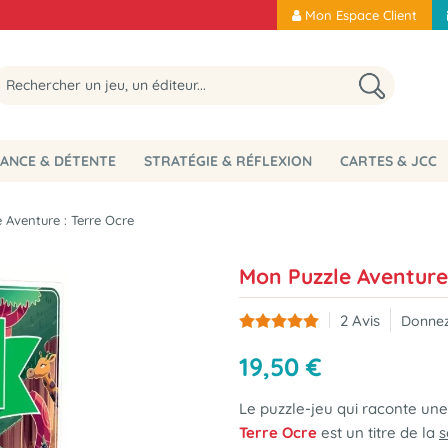
Mon Espace Client
ANCE & DÉTENTE
STRATÉGIE & RÉFLEXION
CARTES & JCC
 Aventure : Terre Ocre
Mon Puzzle Aventure 
2
Avis
Donnez
19
,
50
€
Le puzzle-jeu qui raconte une h
Terre Ocre
est un titre de la
s