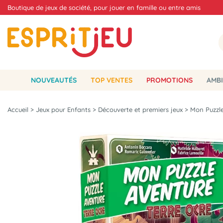
Boutique de jeux de société, pour jouer en famille ou entre amis
NOUVEAUTÉS
TOP VENTES
PROMOTIONS
AMBI
Accueil
>
Jeux pour Enfants
>
Découverte et premiers jeux
>
Mon Puzzle