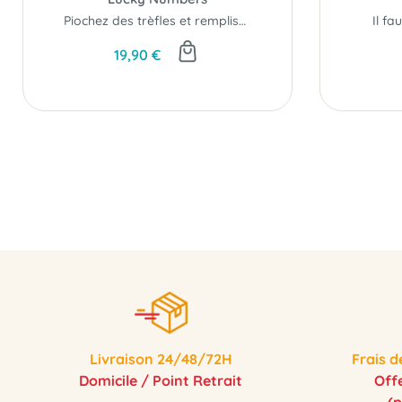
Piochez des trèfles et remplissez votre jardin..!
Il fa
19,90 €
Livraison 24/48/72H
Frais d
Domicile / Point Retrait
Off
(