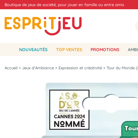
Boutique de jeux de société, pour jouer en famille ou entre amis
NOUVEAUTÉS
TOP VENTES
PROMOTIONS
AMBI
Accueil
>
Jeux d'Ambiance
>
Expression et créativité
>
Tour du Monde (