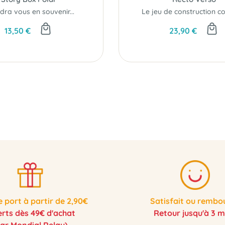
udra vous en souvenir...
13,50 €
23,90 €
e port à partir de 2,90€
Satisfait ou rembo
erts dès 49€ d'achat
Retour jusqu'à 3 m
par Mondial Relay)