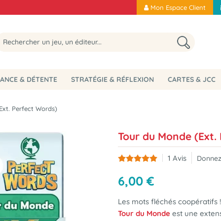
Mon Espace Client
ANCE & DÉTENTE
STRATÉGIE & RÉFLEXION
CARTES & JCC
Ext. Perfect Words)
Tour du Monde (Ext.
1
Avis
Donnez
6
,
00
€
Les mots fléchés coopératifs !
Tour du Monde
est une exten