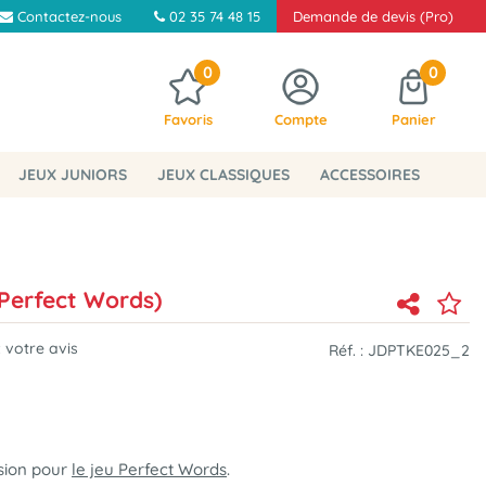
Contactez-nous
02 35 74 48 15
Demande de devis (Pro)
0
0
Favoris
Compte
Panier
JEUX JUNIORS
JEUX CLASSIQUES
ACCESSOIRES
 Perfect Words)
 votre avis
Réf. :
JDPTKE025_2
sion pour
le jeu Perfect Words
.