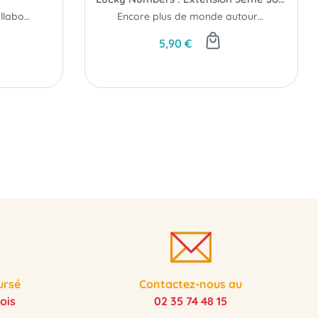
Le jeu de construction collaboratif, addictif et complètement fou !
Encore plus de monde autour des nombres chanceux...
5,90 €
ursé
Contactez-nous au
ois
02 35 74 48 15