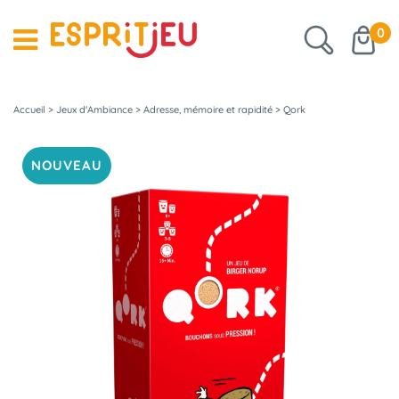
0
Accueil
>
Jeux d'Ambiance
>
Adresse, mémoire et rapidité
>
Qork
NOUVEAU