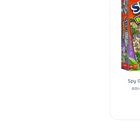
Spy G
Attr