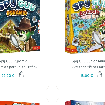
Spy Guy Pyramid
Spy Guy Junior Ani
La pyramide perdue de Treflhotep IV a été découverte !
Attrapez Alfred Morit
22,50 €
18,00 €