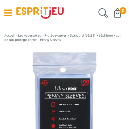
0
Accueil
>
Les Accessoires
>
Protège-cartes
>
Standard (63x88)
>
66x92mm - Lot
de 100 protège-cartes - Penny Sleeves