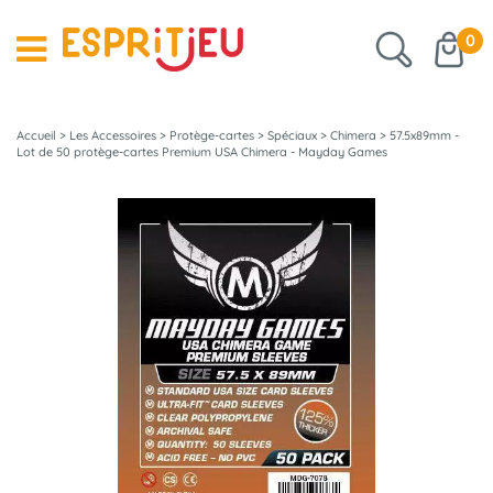
0
Accueil
>
Les Accessoires
>
Protège-cartes
>
Spéciaux
>
Chimera
>
57.5x89mm -
Lot de 50 protège-cartes Premium USA Chimera - Mayday Games