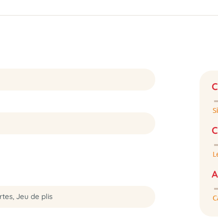
C
C
A
tes, Jeu de plis