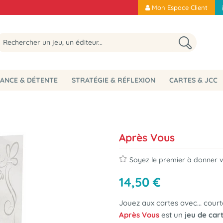
Mon Espace Client
ANCE & DÉTENTE
STRATÉGIE & RÉFLEXION
CARTES & JCC
Après Vous
Soyez le premier à donner vo
14
,
50
€
Jouez aux cartes avec... courto
Après Vous
est un
jeu de car