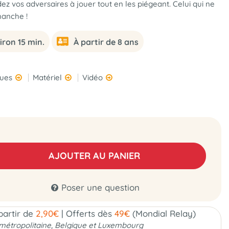
idez vos adversaires à jouer tout en les piégeant. Celui qui ne
manche !
iron 15 min.
À partir de 8 ans
ques
Matériel
Vidéo
AJOUTER AU PANIER
Poser une question
 partir de
2,90€
|
Offerts dès
49€
(Mondial Relay)
métropolitaine, Belgique et Luxembourg