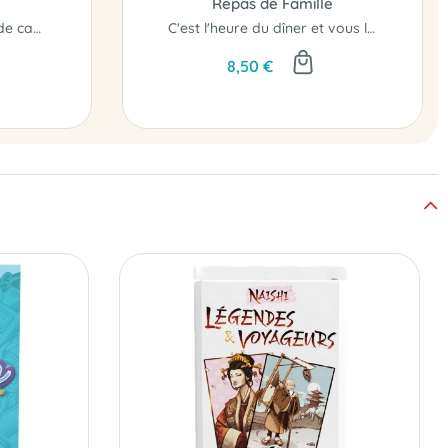
Repas de Famille
Le p'tit bac dans un jeu de cartes !
C'est l'heure du dîner et vous le passez en famille !
8,50 €