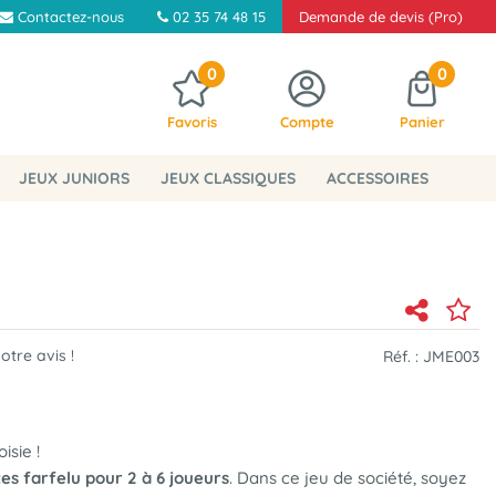
Contactez-nous
02 35 74 48 15
Demande de devis (Pro)
0
0
Favoris
Compte
Panier
JEUX JUNIORS
JEUX CLASSIQUES
ACCESSOIRES
tre avis !
Réf. :
JME003
isie !
tes farfelu pour 2 à 6 joueurs
. Dans ce jeu de société, soyez