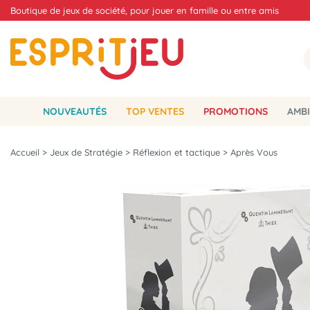
Boutique de jeux de société, pour jouer en famille ou entre amis
NOUVEAUTÉS
TOP VENTES
PROMOTIONS
AMBI
Accueil
>
Jeux de Stratégie
>
Réflexion et tactique
>
Après Vous