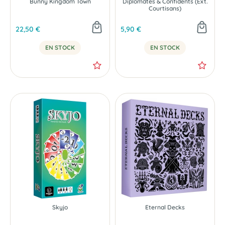
Bunny Kingdom Town
Diplomates & Confidents (Ext.
Courtisans)
22,50 €
5,90 €
EN STOCK
EN STOCK
NOUVEAU
Skyjo
Eternal Decks