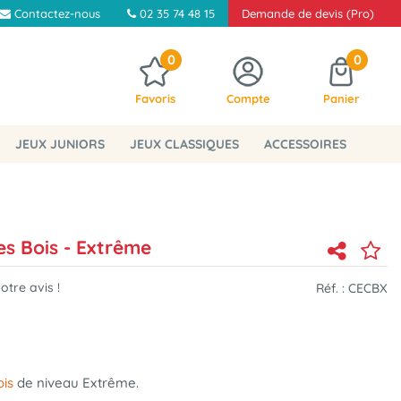
Contactez-nous
02 35 74 48 15
Demande de devis (Pro)
0
0
Favoris
Compte
Panier
JEUX JUNIORS
JEUX CLASSIQUES
ACCESSOIRES
es Bois - Extrême
tre avis !
Réf. :
CECBX
ois
de niveau Extrême.