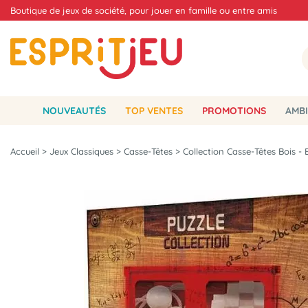
Boutique de jeux de société, pour jouer en famille ou entre amis
NOUVEAUTÉS
TOP VENTES
PROMOTIONS
AMBI
Accueil
>
Jeux Classiques
>
Casse-Têtes
>
Collection Casse-Têtes Bois -