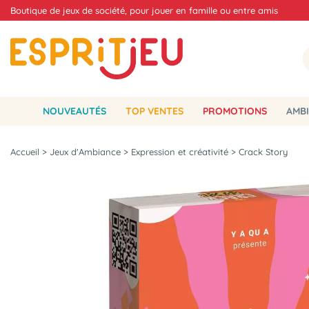
Boutique de jeux de société, pour jouer en famille ou entre amis
NOUVEAUTÉS
TOP VENTES
PROMOTIONS
AMBI
Accueil
>
Jeux d'Ambiance
>
Expression et créativité
>
Crack Story