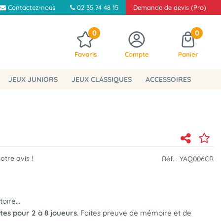
Contactez-nous
02 35 74 48 15
Demande de devis (Pro)
0
0
Favoris
Compte
Panier
JEUX JUNIORS
JEUX CLASSIQUES
ACCESSOIRES
tre avis !
Réf. :
YAQ006CR
ire...
tes pour 2 à 8 joueurs
. Faites preuve de mémoire et de