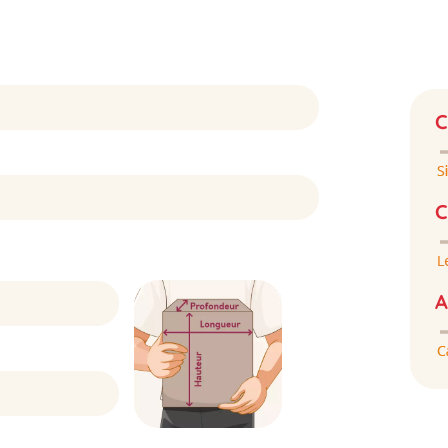
C
C
A