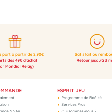
e port à partir de 2,90€
Satisfait ou rembo
erts dès 49€ d'achat
Retour jusqu'à 3 m
par Mondial Relay)
OMMANDE
ESPRIT JEU
aiement
Programme de Fidélité
raison
Services Pros
hange & SAV
Qui sommes-nous ?