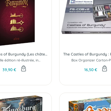
The Castles of Burgundy (Les châteaux de Bourgogne)
Nouvelle édition ré-illustrée, incluant 10 mini-extension.
Box Organizer Carton-Pl
39,90 €
16,50 €