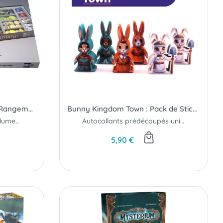
The Castles of Burgundy : Rangements pour Boîte - Insert
Bunny Kingdom Town : Pack de Stickers
ume...
Autocollants prédécoupés uniques pour Bunny Kingdom Town...
5,90 €