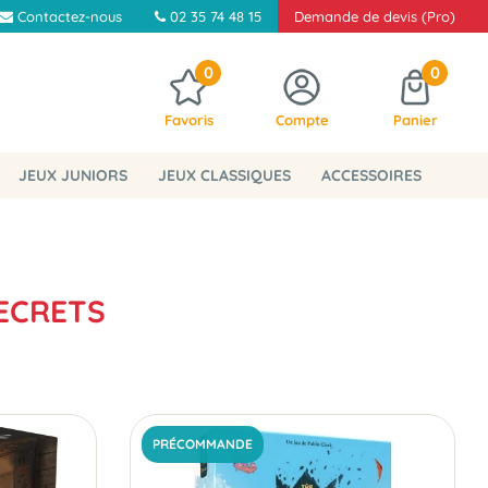
Contactez-nous
02 35 74 48 15
Demande de devis (Pro)
0
0
Favoris
Compte
Panier
JEUX JUNIORS
JEUX CLASSIQUES
ACCESSOIRES
SECRETS
PRÉCOMMANDE