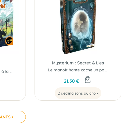
Mysterium : Secret & Lies
Le manoir hanté cache un passé trouble...
Quand les lapins partent à la conquête de leur territoire...
21,50 €
2 déclinaisons au choix
VANTS