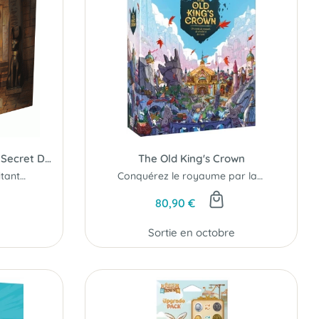
Cartaventura Odyssée : Le Secret Des Pharaons
The Old King's Crown
Vivez une aventure palpitante dans la vallée des rois...
Conquérez le royaume par la ruse !
80,90 €
Sortie en octobre