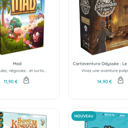
Mad
Manipulez, négociez… et surtout : trahissez au bon moment.
11,90 €
14,90 €
NOUVEAU