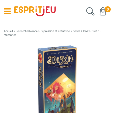
0
Accueil
>
Jeux d'Ambiance
>
Expression et créativité
>
Séries
>
Dixit
>
Dixit 6 -
Memories