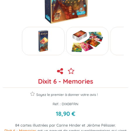
Dixit 6 - Memories
Soyez le premier à donner votre avis !
Réf. :
DIX08FRN
18
,
90
€
84 cartes illustrées par Carine Hinder et Jérôme Pélissier.
Dixit 6 - Memories
est un paquet de cartes supplémentaires
qui vient