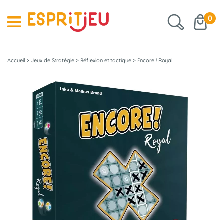
0
Accueil
>
Jeux de Stratégie
>
Réflexion et tactique
>
Encore ! Royal