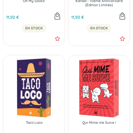
Oh My Socks!
Kariba - 15ème Anniversaire
(Édition Limitée)
11,50 €
11,50 €
EN STOCK
EN STOCK
Taco Loco
Qui Mime me Suive !