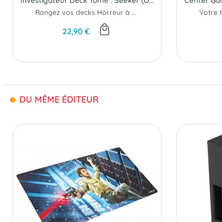
Investigateur Deck Tome : Seeker (Orange) (Horreur à Arkham JCE)
Rangez vos decks Horreur à Arkham JCE...
22,90 €
DU MÊME ÉDITEUR