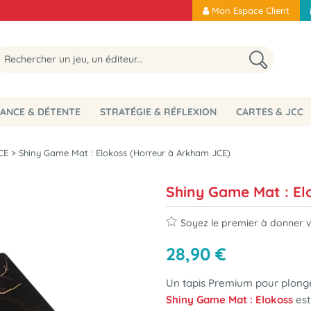
Mon Espace Client
ANCE & DÉTENTE
STRATÉGIE & RÉFLEXION
CARTES & JCC
CE
>
Shiny Game Mat : Elokoss (Horreur à Arkham JCE)
Shiny Game Mat : El
Soyez le premier à donner vo
28
,
90
€
Un tapis Premium pour plonge
Shiny Game Mat : Elokoss
est