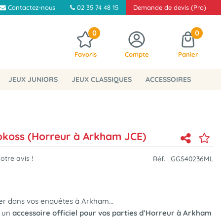
Contactez-nous
02 35 74 48 15
Demande de devis (Pro)
0
0
Favoris
Compte
Panier
JEUX JUNIORS
JEUX CLASSIQUES
ACCESSOIRES
okoss (Horreur à Arkham JCE)
tre avis !
Réf. :
GGS40236ML
r dans vos enquêtes à Arkham...
 un
accessoire officiel pour vos parties d’Horreur à Arkham