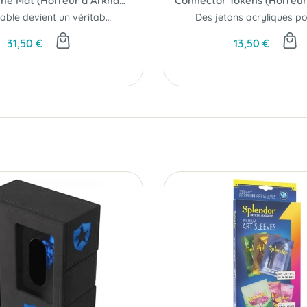
Center Game Mat (Horreur à Arkham JCE)
Votre table devient un véritable terrain d’enquête...
31,50 €
13,50 €