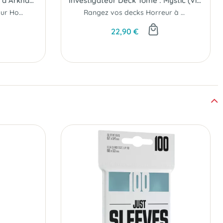
Connector Tokens (Horreur à Arkham JCE)
Investigateur Deck Tome : Mystic (Violet) (Horreur à Arkham JCE)
Des jetons acryliques pour Horreur à Arkham JCE...
Rangez vos decks Horreur à Arkham JCE...
22,90 €