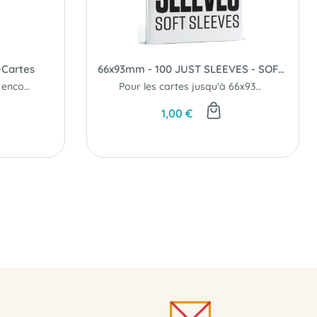
-Cartes
66x93mm - 100 JUST SLEEVES - SOFT SLEEVES- Gamegenic
Des parties de Splendor encore plus immersive...
Pour les cartes jusqu'à 66x93mm.
1,00 €