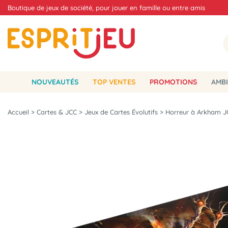
Boutique de jeux de société, pour jouer en famille ou entre amis
NOUVEAUTÉS
TOP VENTES
PROMOTIONS
AMBI
Accueil
>
Cartes & JCC
>
Jeux de Cartes Évolutifs
>
Horreur à Arkham J