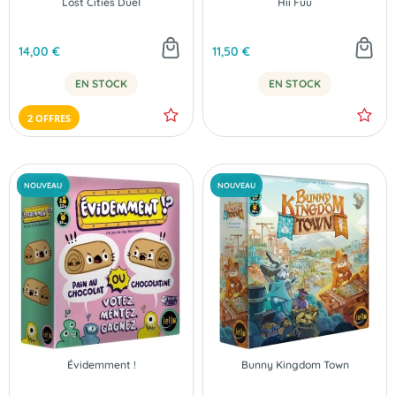
Lost Cities Duel
Hii Fuu
14,00 €
11,50 €
EN STOCK
EN STOCK
2 OFFRES
NOUVEAU
NOUVEAU
Évidemment !
Bunny Kingdom Town