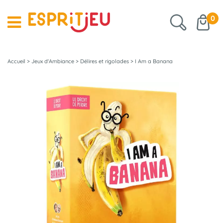
0
Accueil
>
Jeux d'Ambiance
>
Délires et rigolades
>
I Am a Banana