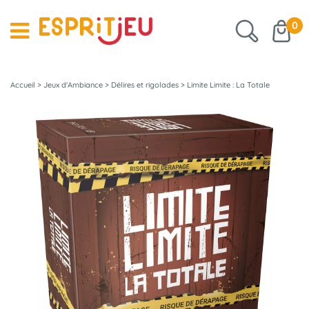
0
Accueil
>
Jeux d'Ambiance
>
Délires et rigolades
>
Limite Limite : La Totale