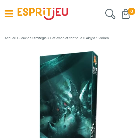
0
Accueil
>
Jeux de Stratégie
>
Réflexion et tactique
>
Abyss : Kraken