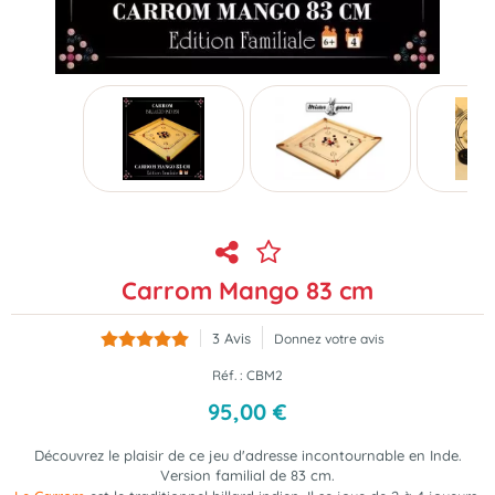
Carrom Mango 83 cm
3
Avis
Donnez votre avis
Réf. :
CBM2
95
,
00
€
Découvrez le plaisir de ce jeu d'adresse incontournable en Inde.
Version familial de 83 cm.