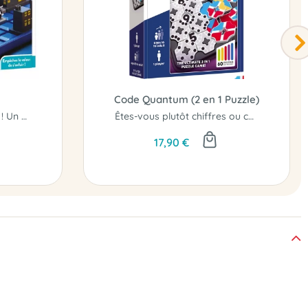
Code Quantum (2 en 1 Puzzle)
Appel à toutes les unités ! Un voleur au volant d'une voiture rouge tente...
Êtes-vous plutôt chiffres ou couleurs ?
17,90 €