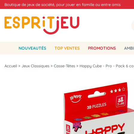
Boutique de jeux de société, pour jouer en famille ou entre amis
NOUVEAUTÉS
TOP VENTES
PROMOTIONS
AMBI
Accueil
>
Jeux Classiques
>
Casse-Têtes
>
Happy Cube - Pro - Pack 6 co