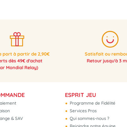
e port à partir de 2,90€
Satisfait ou rembo
erts dès 49€ d'achat
Retour jusqu'à 3 m
par Mondial Relay)
OMMANDE
ESPRIT JEU
aiement
Programme de Fidélité
raison
Services Pros
hange & SAV
Qui sommes-nous ?
Rejoindre notre équipe...