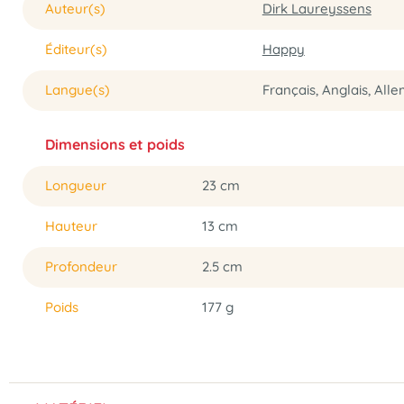
Auteur(s)
Dirk Laureyssens
Éditeur(s)
Happy
Langue(s)
Français, Anglais, All
Dimensions et poids
Longueur
23 cm
Hauteur
13 cm
Profondeur
2.5 cm
Poids
177 g