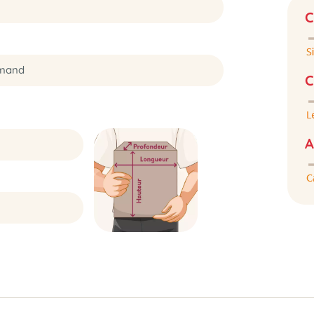
C
emand
C
A