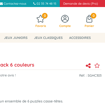
Contactez-nous
02 35 74 48 15
Demande de devis (Pro)
0
0
Favoris
Compte
Panier
JEUX JUNIORS
JEUX CLASSIQUES
ACCESSOIRES
ack 6 couleurs
tre avis !
Réf. :
SGHC303
un ensemble de 6 puzzles casse-têtes.