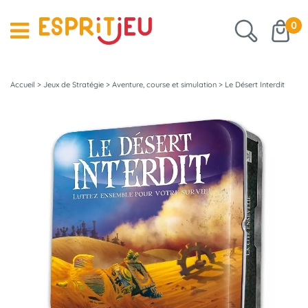
0
Accueil
>
Jeux de Stratégie
>
Aventure, course et simulation
>
Le Désert Interdit