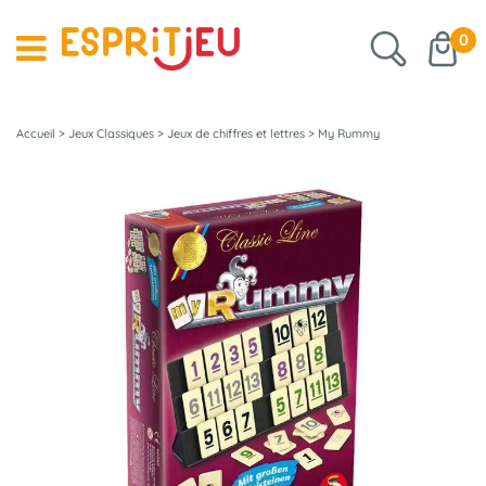
0
Accueil
>
Jeux Classiques
>
Jeux de chiffres et lettres
>
My Rummy