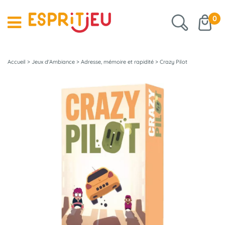
0
Accueil
>
Jeux d'Ambiance
>
Adresse, mémoire et rapidité
>
Crazy Pilot