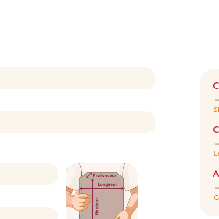
C
C
A