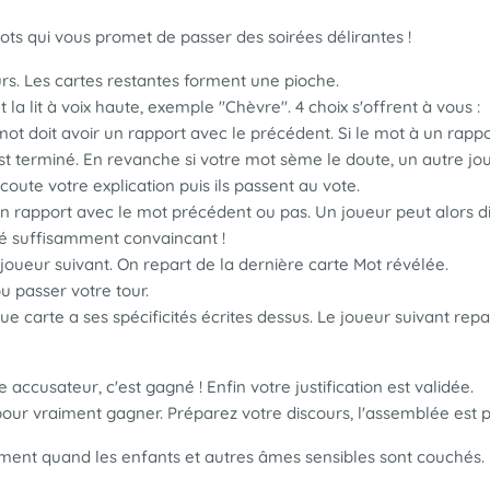
ts qui vous promet de passer des soirées délirantes !
rs. Les cartes restantes forment une pioche.
la lit à voix haute, exemple "Chèvre". 4 choix s'offrent à vous :
 mot doit avoir un rapport avec le précédent. Si le mot à un ra
est terminé. En revanche si votre mot sème le doute, un autre joue
coute votre explication puis ils passent au vote.
n rapport avec le mot précédent ou pas. Un joueur peut alors dir
 été suffisamment convaincant !
 joueur suivant. On repart de la dernière carte Mot révélée.
 passer votre tour.
e carte a ses spécificités écrites dessus. Le joueur suivant repa
e accusateur, c'est gagné ! Enfin votre justification est validée.
pour vraiment gagner. Préparez votre discours, l'assemblée est p
ement quand les enfants et autres âmes sensibles sont couchés. 