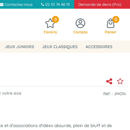
Contactez-nous
02 35 74 48 15
Demande de devis (Pro)
0
0
Favoris
Compte
Panier
JEUX JUNIORS
JEUX CLASSIQUES
ACCESSOIRES
 votre avis
Réf. :
JMON
 et d'associations d'idées absurde, plein de bluff et de