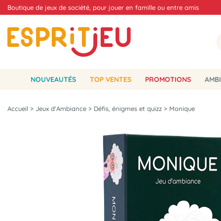
Boutique de jeux de société, pour jouer en famille ou entre amis
NOUVEAUTÉS
TOP VENTES
PROMOTIONS
AMBI
Accueil
>
Jeux d'Ambiance
>
Défis, énigmes et quizz
>
Monique