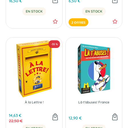
16,50 €
6,50 €
EN STOCK
EN STOCK
2 OFFRES
À la Lettre !
Là t'abuses! France
14,63 €
12,90 €
22,50 €