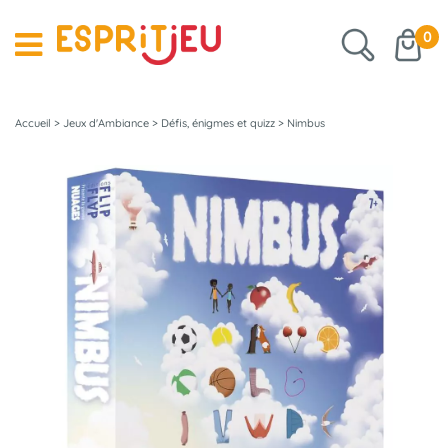
0
Accueil
>
Jeux d'Ambiance
>
Défis, énigmes et quizz
>
Nimbus