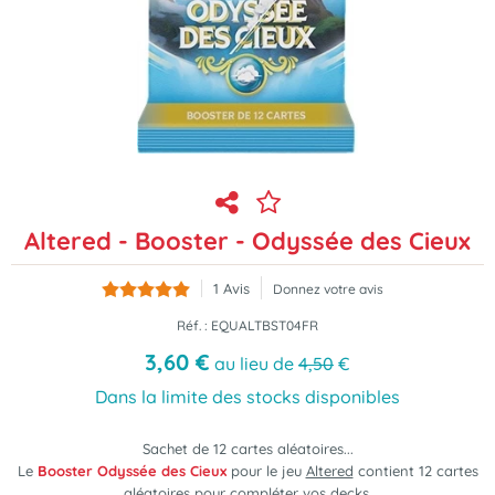
Altered - Booster - Odyssée des Cieux
1
Avis
Donnez votre avis
Réf. :
EQUALTBST04FR
3
,
60
€
au lieu de
4,50
€
Dans la limite des stocks disponibles
Sachet de 12 cartes aléatoires...
Le
Booster Odyssée des Cieux
pour le jeu
Altered
contient 12 cartes
aléatoires pour compléter vos decks.