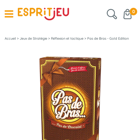
0
Accueil
>
Jeux de Stratégie
>
Réflexion et tactique
>
Pas de Bras - Gold Edition