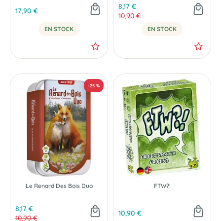
8,17 €
17,90 €
10,90 €
EN STOCK
EN STOCK
Le Renard Des Bois Duo
FTW?!
NOUVEAU
8,17 €
10,90 €
10,90 €