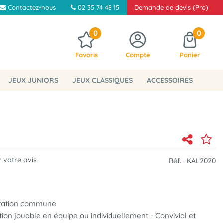
Contactez-nous
02 35 74 48 15
Demande de devis (Pro)
0
0
Favoris
Compte
Panier
JEUX JUNIORS
JEUX CLASSIQUES
ACCESSOIRES
 votre avis
Réf. :
KAL2020
stration commune
ion jouable en équipe ou individuellement - Convivial et