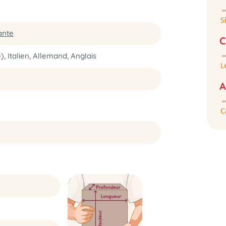
ante
C
), Italien, Allemand, Anglais
A