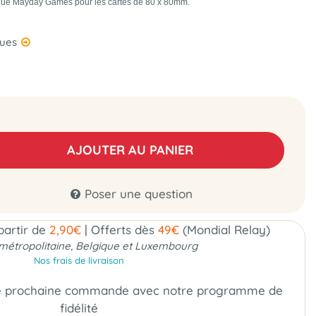
que
Mayday Games pour les cartes de 80 x 80mm.
ques
AJOUTER AU PANIER
Poser une question
 partir de
2,90€
|
Offerts dès
49€
(Mondial Relay)
métropolitaine, Belgique et Luxembourg
Nos frais de livraison
e prochaine commande
avec notre programme de
fidélité