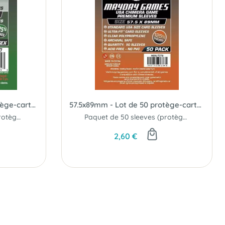
63.5x88mm - Lot de 50 protège-cartes Premium - Mayday Games
57.5x89mm - Lot de 50 protège-cartes Premium USA Chimera - Mayday Games
Paquet de 50 sleeves (protège-cartes) convenant aux cartes de format 63.5x88mm.
Paquet de 50 sleeves (protège-cartes)
2,60 €