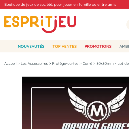
Boutique de jeux de société, pour jouer en famille ou entre amis
NOUVEAUTÉS
TOP VENTES
PROMOTIONS
AMBI
Accueil
>
Les Accessoires
>
Protège-cartes
>
Carré
>
80x80mm - Lot de