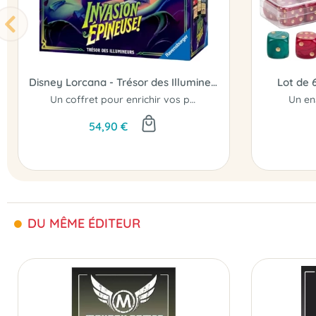
Disney Lorcana - Trésor des Illumineurs (Trove Pack) - Chapitre 13 : Invasion Épineuse
Lot de 
Un coffret pour enrichir vos parties de Lorcana...
Un en
54,90 €
DU MÊME ÉDITEUR