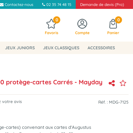
Contactez-nous
02 35 74 48 15
Demande de devis (Pro)
0
0
Favoris
Compte
Panier
JEUX JUNIORS
JEUX CLASSIQUES
ACCESSOIRES
0 protège-cartes Carrés - Mayday
 votre avis
Réf. :
MDG-7125
ge-cartes) convenant aux cartes d'Augustus