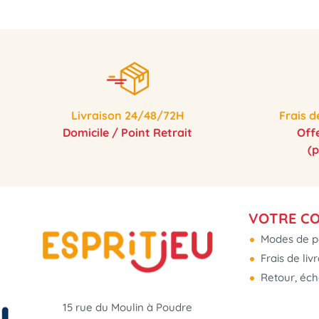
Livraison 24/48/72H
Frais d
Domicile / Point Retrait
Off
(
VOTRE C
Modes de p
Frais de liv
Retour, éc
15 rue du Moulin à Poudre