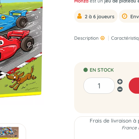
Monza
est un
jeu de plateau 
2 à 6 joueurs
Env
Description
Caractéristi
EN STOCK
Frais de livraison à
France 