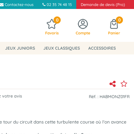
Contactez-nous
02 35 74 48 15
Demande de devis (Pro)
0
0
Favoris
Compte
Panier
JEUX JUNIORS
JEUX CLASSIQUES
ACCESSOIRES
 votre avis
Réf. :
HABMONZ01FR
 le tour du circuit dans cette turbulente course où l'on avance