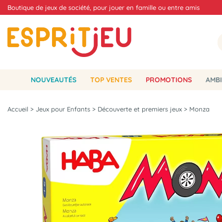
Boutique de jeux de société, pour jouer en famille ou entre amis
NOUVEAUTÉS
TOP VENTES
PROMOTIONS
AMBI
Accueil
>
Jeux pour Enfants
>
Découverte et premiers jeux
>
Monza