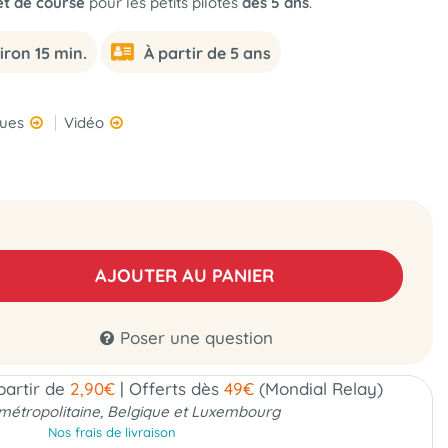
et de course
pour les petits pilotes
dès 5 ans
.
iron 15 min.
À partir de 5 ans
ques
Vidéo
AJOUTER AU PANIER
Poser une question
 partir de
2,90€
|
Offerts dès
49€
(Mondial Relay)
métropolitaine, Belgique et Luxembourg
Nos frais de livraison