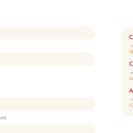
C
C
A
urs