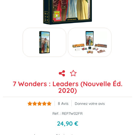
7 Wonders : Leaders (Nouvelle Éd.
2020)
8
Avis
Donnez votre avis
Réf. :
REP7W02FR
24
,
90
€