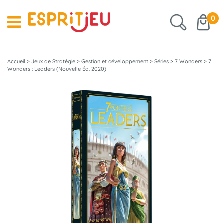
0
Accueil
>
Jeux de Stratégie
>
Gestion et développement
>
Séries
>
7 Wonders
>
7
Wonders : Leaders (Nouvelle Éd. 2020)