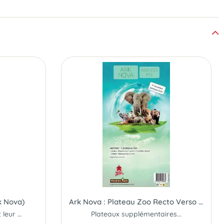
k Nova)
Ark Nova : Plateau Zoo Recto Verso #2
Les animaux marins font leur entrée au zoo...
Plateaux supplémentaires...