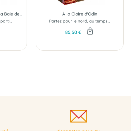
La Cachette Secrète (Ext. La Baie des Marchands)
À la Gloire d'Odin
Des variations pour vos parties...
Partez pour le nord, au temps des vikings..!
85,50 €