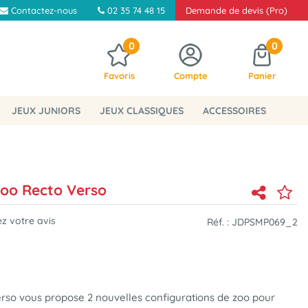
Contactez-nous
02 35 74 48 15
Demande de devis (Pro)
0
0
Favoris
Compte
Panier
JEUX JUNIORS
JEUX CLASSIQUES
ACCESSOIRES
Zoo Recto Verso
z votre avis
Réf. :
JDPSMP069_2
erso vous propose 2 nouvelles configurations de zoo pour