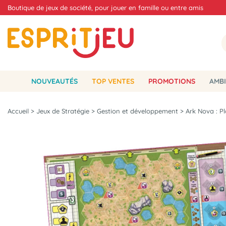
Boutique de jeux de société, pour jouer en famille ou entre amis
NOUVEAUTÉS
TOP VENTES
PROMOTIONS
AMBI
Accueil
>
Jeux de Stratégie
>
Gestion et développement
>
Ark Nova : P