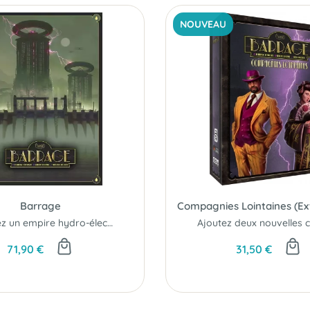
NOUVEAU
Barrage
Compagnies Lointaines (Ex
Bâtissez un empire hydro-électrique..!
71,90 €
31,50 €