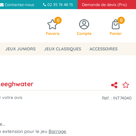
Contactez-nous
02 35 74 48 15
Demande de devis (Pro)
0
0
Favoris
Compte
Panier
JEUX JUNIORS
JEUX CLASSIQUES
ACCESSOIRES
 Leeghwater
 votre avis
Réf. :
INT74040
...
 extension pour le jeu
Barrage
.