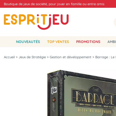
Boutique de jeux de société, pour jouer en famille ou entre amis
NOUVEAUTÉS
TOP VENTES
PROMOTIONS
AMBI
Accueil
>
Jeux de Stratégie
>
Gestion et développement
>
Barrage : Le