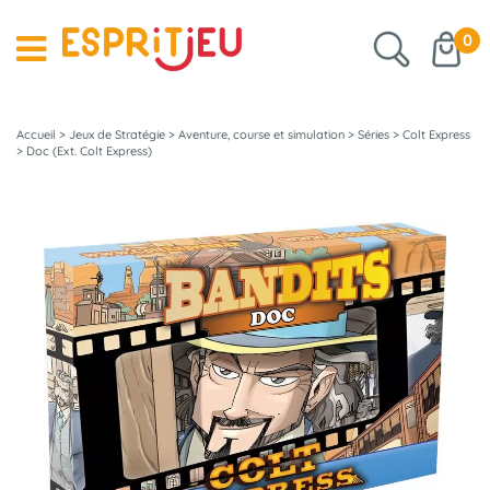
0
Accueil
>
Jeux de Stratégie
>
Aventure, course et simulation
>
Séries
>
Colt Express
>
Doc (Ext. Colt Express)