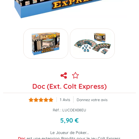
Doc (Ext. Colt Express)
1
Avis
Donnez votre avis
Réf. :
LUCOEX08EU
5
,
90
€
Le Joueur de Poker...
Doc
est une extension Bandits
pour le jeu Colt Express.