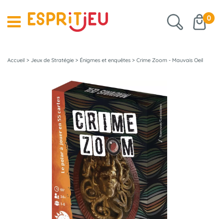
0
Accueil
>
Jeux de Stratégie
>
Énigmes et enquêtes
>
Crime Zoom - Mauvais Oeil