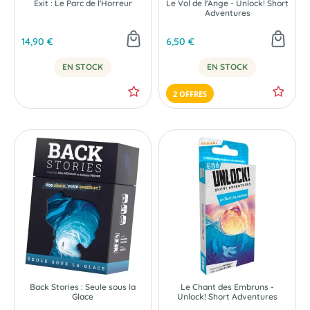
Exit : Le Parc de l'Horreur
Le Vol de l'Ange - Unlock! Short
Adventures
14,90 €
6,50 €
EN STOCK
EN STOCK
2 OFFRES
Back Stories : Seule sous la
Le Chant des Embruns -
Glace
Unlock! Short Adventures