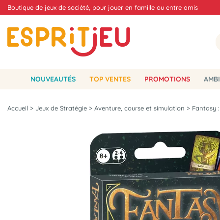
Boutique de jeux de société, pour jouer en famille ou entre amis
NOUVEAUTÉS
TOP VENTES
PROMOTIONS
AMBI
Accueil
>
Jeux de Stratégie
>
Aventure, course et simulation
>
Fantasy :