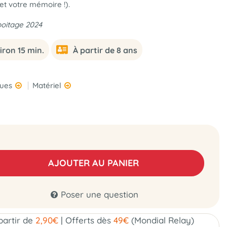
et votre mémoire !).
boitage 2024
iron 15 min.
À partir de 8 ans
ques
Matériel
AJOUTER AU PANIER
Poser une question
 partir de
2,90€
|
Offerts dès
49€
(Mondial Relay)