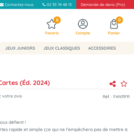
Contactez-nous
02 35 74 48 15
Demande de devis (Pro)
0
0
Favoris
Compte
Panier
JEUX JUNIORS
JEUX CLASSIQUES
ACCESSOIRES
Cartes (Éd. 2024)
 votre avis
Réf. :
FAN11FR
ous défient !
artes rapide et simple (ce qui ne l'empêchera pas de mettre à