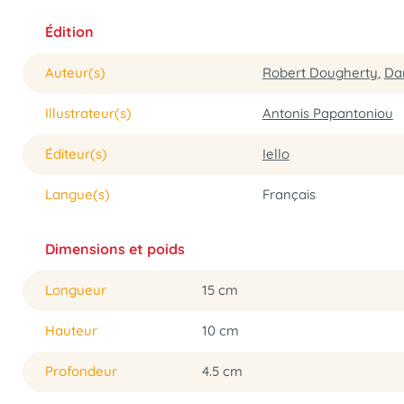
Édition
Auteur(s)
Robert Dougherty
,
Da
Illustrateur(s)
Antonis Papantoniou
Éditeur(s)
Iello
Langue(s)
Français
Dimensions et poids
Longueur
15 cm
Hauteur
10 cm
Profondeur
4.5 cm