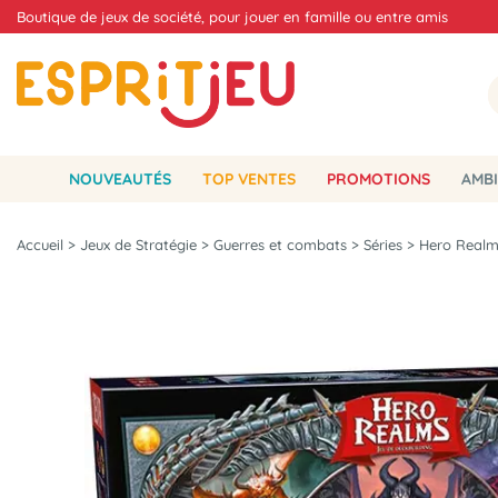
Boutique de jeux de société, pour jouer en famille ou entre amis
NOUVEAUTÉS
TOP VENTES
PROMOTIONS
AMBI
Accueil
>
Jeux de Stratégie
>
Guerres et combats
>
Séries
>
Hero Realm