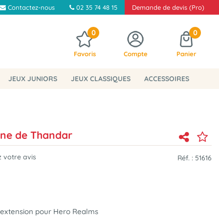
Contactez-nous
02 35 74 48 15
Demande de devis (Pro)
0
0
Favoris
Compte
Panier
JEUX JUNIORS
JEUX CLASSIQUES
ACCESSOIRES
ine de Thandar
 votre avis
Réf. :
51616
 extension pour Hero Realms