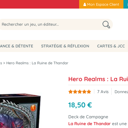
Mon Espace Client
ANCE & DÉTENTE
STRATÉGIE & RÉFLEXION
CARTES & JCC
s
>
Hero Realms : La Ruine de Thandar
Hero Realms : La Ru
7
Avis
Donnez
18
,
50
€
Deck de Campagne
La Ruine de Thandar
est une