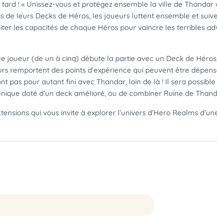
trop tard ! « Unissez-vous et protégez ensemble la ville de Tha
s de leurs Decks de Héros, les joueurs luttent ensemble et suive
iter les capacités de chaque Héros pour vaincre les terribles adv
ue joueur (de un à cinq) débute la partie avec un Deck de Héros 
eurs remportent des points d’expérience qui peuvent être dépens
nt pas pour autant fini avec Thandar, loin de là ! Il sera poss
e unique doté d’un deck amélioré, ou de combiner Ruine de Than
tensions qui vous invite à explorer l’univers d’Hero Realms d’un