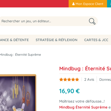
Mon Espace Client
ANCE & DÉTENTE
STRATÉGIE & RÉFLEXION
CARTES & JCC
Mindbug : Éternité Suprême
Mindbug : Éternité 
2
Avis
Donnez
16
,
90
€
Maîtrisez votre défausse...!
Mindbug Éternité
Suprême
e