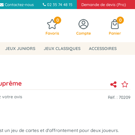
Contactez-nous
02 35 74 48 15
Demande de devis (Pro)
0
0
Favoris
Compte
Panier
JEUX JUNIORS
JEUX CLASSIQUES
ACCESSOIRES
Suprême
 votre avis
Réf. :
70209
st
un jeu de cartes et d'affrontement pour deux joueurs
.