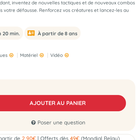
ant, inventez de nouvelles tactiques et de nouveaux combos
s votre défausse. Renforcez vos créatures et lancez-les au
n 20 min.
À partir de 8 ans
ques
Matériel
Vidéo
AJOUTER AU PANIER
Poser une question
 partir de
2,90€
|
Offerts dès
49€
(Mondial Relay)