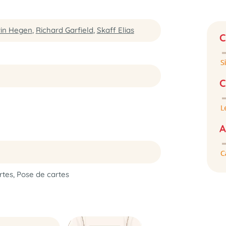
in Hegen
,
Richard Garfield
,
Skaff Elias
C
C
A
rtes, Pose de cartes