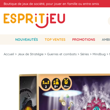
Boutique de jeux de société, pour jouer en famille ou entre amis
NOUVEAUTÉS
TOP VENTES
PROMOTIONS
AMBI
Accueil
>
Jeux de Stratégie
>
Guerres et combats
>
Séries
>
Mindbug
>