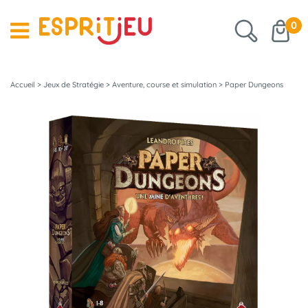
0
Accueil
>
Jeux de Stratégie
>
Aventure, course et simulation
>
Paper Dungeons