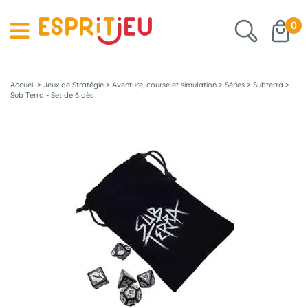
0
Accueil
>
Jeux de Stratégie
>
Aventure, course et simulation
>
Séries
>
Subterra
>
Sub Terra - Set de 6 dès