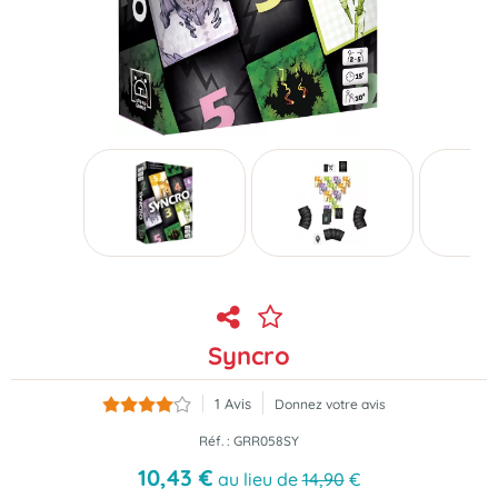
Syncro
1
Avis
Donnez votre avis
Réf. :
GRR058SY
10
,
43
€
au lieu de
14,90
€