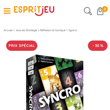
0
Accueil
>
Jeux de Stratégie
>
Réflexion et tactique
>
Syncro
PRIX SPÉCIAL
-
30
%