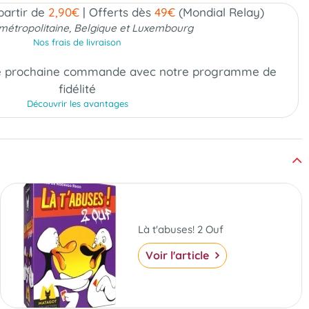
 partir de
2,90€
|
Offerts dès
49€
(Mondial Relay)
métropolitaine, Belgique et Luxembourg
Nos frais de livraison
e prochaine commande
avec notre programme de
fidélité
Découvrir les avantages
Là t'abuses! 2 Ouf
Voir l'article