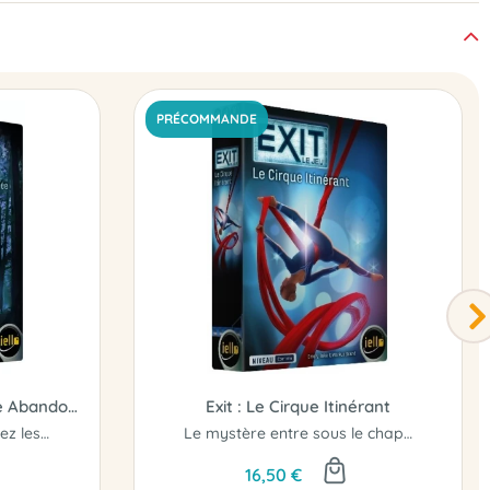
PRÉCOMMANDE
Exit : Le Retour à la Cabane Abandonnée
Exit : Le Cirque Itinérant
Niveau Confirmé. Résolvez les énigmes! Soyez plus fort que le jeu ..!
Le mystère entre sous le chapiteau...
16,50 €