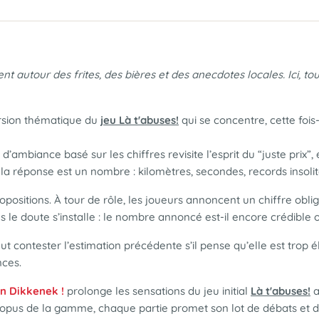
 autour des frites, des bières et des anecdotes locales. Ici, tou
rsion thématique du
jeu Là t'abuses!
qui se concentre, cette fois-
d’ambiance basé sur les chiffres revisite l’esprit du “juste prix”
éponse est un nombre : kilomètres, secondes, records insolites
opositions. À tour de rôle, les joueurs annoncent un chiffre obl
 le doute s’installe : le nombre annoncé est-il encore crédible ou
eut contester l’estimation précédente s’il pense qu’elle est trop é
nces.
on Dikkenek !
prolonge les sensations du jeu initial
Là t'abuses!
a
pus de la gamme, chaque partie promet son lot de débats et de 