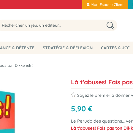
Mon Espace Client
ANCE & DÉTENTE
STRATÉGIE & RÉFLEXION
CARTES & JCC
 pas ton Dikkenek !
Là t'abuses! Fais pa
Soyez le premier à donner vo
5
,
90
€
Le Perudo des questions... ver
Là t'abuses! Fais pas ton Dik