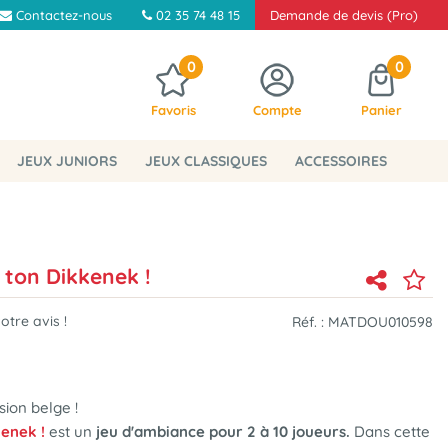
Contactez-nous
02 35 74 48 15
Demande de devis (Pro)
0
0
Favoris
Compte
Panier
JEUX JUNIORS
JEUX CLASSIQUES
ACCESSOIRES
s ton Dikkenek !
tre avis !
Réf. :
MATDOU010598
sion belge !
kenek !
est un
jeu d'ambiance pour 2 à 10 joueurs.
Dans cette