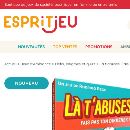
Boutique de jeux de société, pour jouer en famille ou entre amis
NOUVEAUTÉS
TOP VENTES
PROMOTIONS
AMBI
Accueil
>
Jeux d'Ambiance
>
Défis, énigmes et quizz
>
Là t'abuses! Fais
NOUVEAU