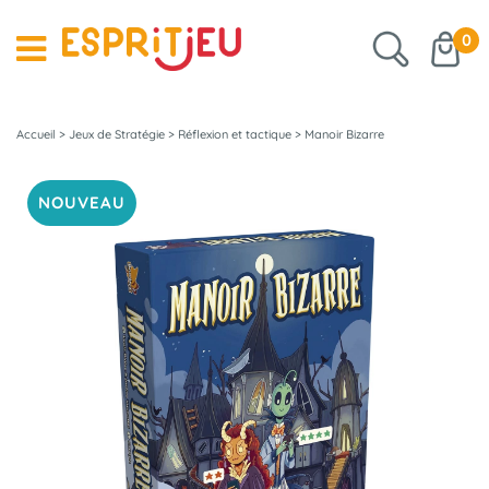
0
Accueil
>
Jeux de Stratégie
>
Réflexion et tactique
>
Manoir Bizarre
NOUVEAU