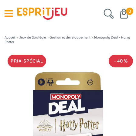
0
Accueil
>
Jeux de Stratégie
>
Gestion et développement
>
Monopoly Deal - Harry
Potter
PRIX SPÉCIAL
-
40
%