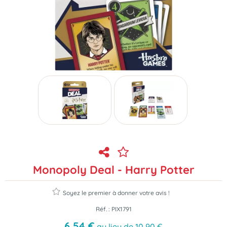
Monopoly Deal - Harry Potter
Soyez le premier à donner votre avis !
Réf. :
PIX1791
6
,
54
€
au lieu de
10,90
€