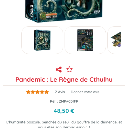
Pandemic : Le Règne de Cthulhu
2
Avis
Donnez votre avis
Réf. :
ZMPAC01FR
48
,
50
€
L'humanité bascule, penchée au seuil du gouffre de la démence, et
vous êtes son dernier espoir...!