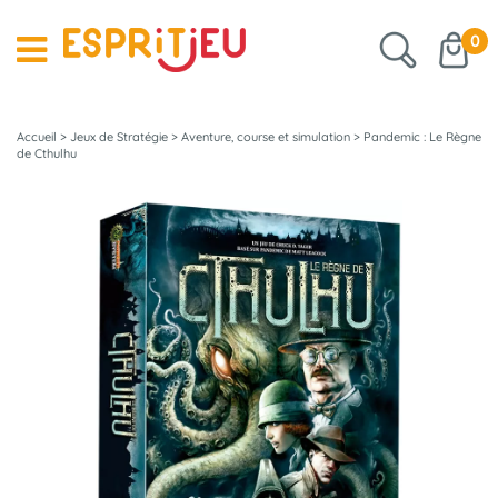
0
Accueil
>
Jeux de Stratégie
>
Aventure, course et simulation
>
Pandemic : Le Règne
de Cthulhu